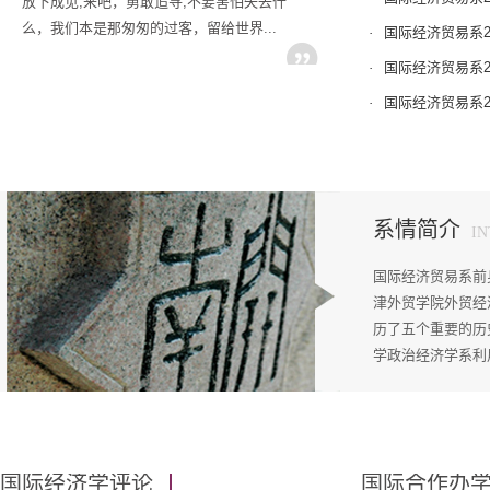
放下成见;来吧，勇敢追寻;不要害怕失去什
么，我们本是那匆匆的过客，留给世界...
·
国际经济贸易系2
·
国际经济贸易系2
·
国际经济贸易系2
博士生导师 —— 佟家栋教授
系情简介
I
国际经济贸易系前
新的世纪是人才竞争的世纪，也是各国
津外贸学院外贸经
高校实力的竞争和培养人才机制竞争的世
历了五个重要的历史
纪。唯有高瞻远瞩，才能把握时代的脉搏。
学政治经济学系利
我们作为高等院校的教师，必须要有一种超
前的意识和超前的行动，加快高校教育教学
体制的改革，全面实现教学内容和手段的现
代化，努力赶超世界先进水平。
国际经济学评论
国际合作办