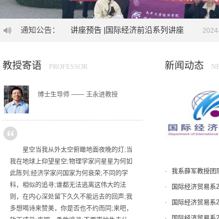
通知公告：
讲座预告 |国际经济前沿系列讲座
2024
第七届“云鹰读书会”招生简章
2023-12-23
教授寄语
新闻动态
PROFESSOR
N
“数字经济”精英人才特色班简介
2023-06-2
博士生导师 —— 王永进教授
澳大利亚国立大学硕士项目线上推介会 | 国际
重磅讲座 | 校友导师大讲堂活动预告——杰
星空当我从外太空俯瞰地面夜晚的灯;当
讲座预告 | 南开国经论坛：高房价背景下兼
我在地球上仰望星空;物理学家问星星为何如
·
我系薛军教授团队
此陈列;经济学家问国家为何衰荣;不同的学
科，相似的追寻;谁都无法逃离这伟大的法
·
国际经济贸易系2
则，在内心深处留下久久不能远去的回声;我
·
国际经济贸易系2
多想喝诗来赞美，你是否也不约而同;来吧，
·
国际经济贸易系2