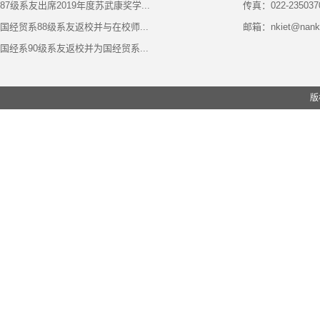
87级系友出席2019年度苏武康奖学...
传真：022-235037
国经贸系88级系友返校并与在校师...
邮箱：nkiet@nanka
博士生导师 —— 高乐咏教授
国经系90级系友返校并为国经贸系...
版
选择了教师这个职业，其实就意味着我
们放弃了三尺讲台以外许多精彩的机会。但
作为一名教师，我们总会有机